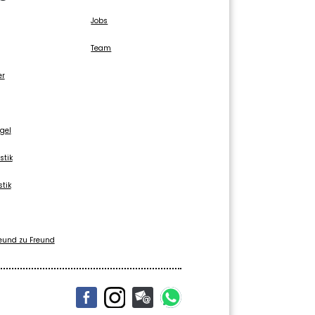
Jobs
Team
er
gel
stik
stik
eund zu Freund