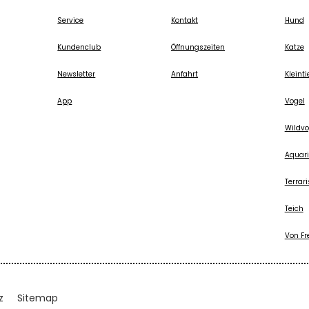
Service
Kontakt
Hund
Kundenclub
Öffnungszeiten
Katze
Newsletter
Anfahrt
Kleinti
App
Vogel
Wildvo
Aquari
Terrari
Teich
Von Fr
z
Sitemap